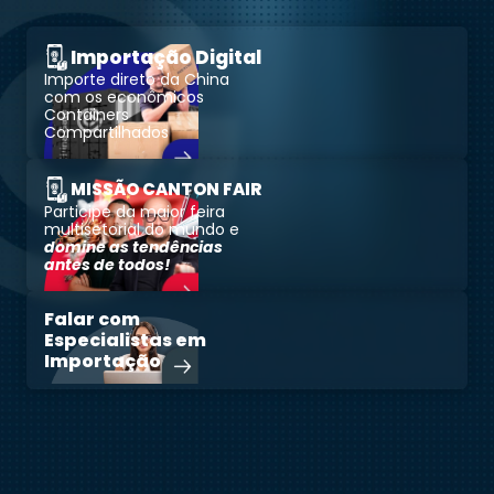
Importação Digital
Importe direto da China
com os econômicos
Containers
Compartilhados
MISSÃO CANTON FAIR
Participe da maior feira
multisetorial do mundo e
domine as tendências
antes de todos!
Falar com
Especialistas em
Importação