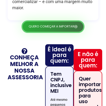
comercializar – e com uma margem muito
maior.
QUERO COMEÇAR A IMPORTAR
É ideal é
E não é
para
CONHEÇA
para
quem:
MELHOR A
quem:
NOSSA
Tem
ASSESSORIA
Quer
CNPJ,
importar
inclusive
produtos
MEI
para
Até mesmo
uso
pequenos