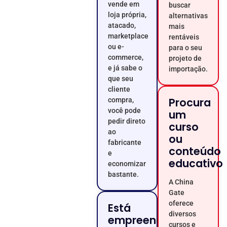
vende em
buscar
loja própria,
alternativas
atacado,
mais
marketplace
rentáveis
ou e-
para o seu
commerce,
projeto de
e já sabe o
importação.
que seu
cliente
Procura
compra,
você pode
um
pedir direto
curso
ao
ou
fabricante
conteúdo
e
educativo
economizar
bastante.
A China
Gate
oferece
Está
diversos
empreendendo
cursos e