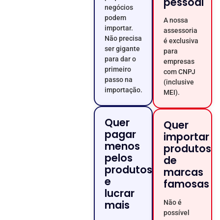
pessoal
negócios
podem
A nossa
importar.
assessoria
Não precisa
é exclusiva
ser gigante
para
para dar o
empresas
primeiro
com CNPJ
passo na
(inclusive
importação.
MEI).
Quer
Quer
pagar
importar
menos
produtos
pelos
de
produtos
marcas
e
famosas
lucrar
mais
Não é
possível