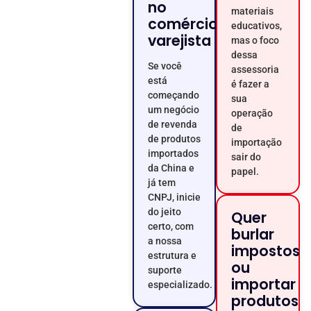
no
materiais
comércio
educativos,
varejista
mas o foco
dessa
Se você
assessoria
está
é fazer a
começando
sua
um negócio
operação
de revenda
de
de produtos
importação
importados
sair do
da China e
papel.
já tem
CNPJ, inicie
do jeito
Quer
certo, com
burlar
a nossa
impostos
estrutura e
ou
suporte
importar
especializado.
produtos