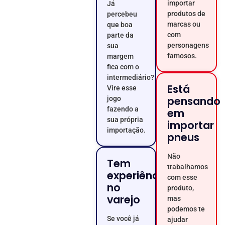
importar
Já
produtos de
percebeu
marcas ou
que boa
com
parte da
personagens
sua
famosos.
margem
fica com o
intermediário?
Está
Vire esse
pensando
jogo
fazendo a
em
sua própria
importar
importação.
pneus
Não
Tem
trabalhamos
experiência
com esse
no
produto,
varejo
mas
podemos te
Se você já
ajudar