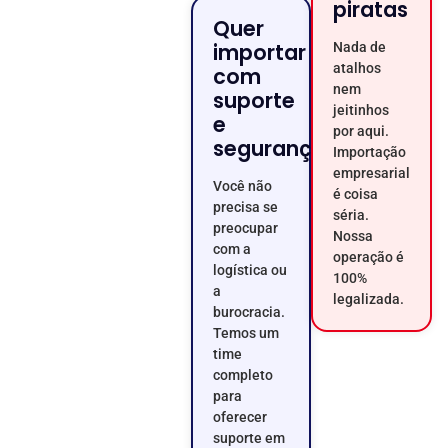
piratas
Quer
importar
Nada de
atalhos
com
nem
suporte
jeitinhos
e
por aqui.
segurança
Importação
empresarial
Você não
é coisa
precisa se
séria.
preocupar
Nossa
com a
operação é
logística ou
100%
a
legalizada.
burocracia.
Temos um
time
completo
para
oferecer
suporte em