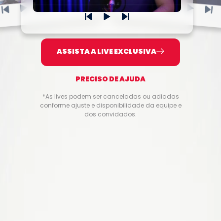
ASSISTA A LIVE EXCLUSIVA
PRECISO DE AJUDA
*As lives podem ser canceladas ou adiadas
conforme ajuste e disponibilidade da equipe e
dos convidados.